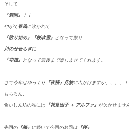
そして
『満開』
！！
やがて
春風
に吹かれて
『散り始め』『桜吹雪』
となって散り
川のせせらぎ
に
『花筏』
となって最後まで楽しませてくれます。
さて今年はゆっくり
『夜桜』見物
に出かけますか、、、、！
もちろん、
食いしん坊の私には
『花見団子 ＋ アルファ』
が欠かせませ
先回の
『梅』
に続いて今回のお題は
『桜』