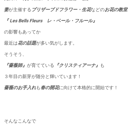
妻
が主催する
プリザーブドフラワー・生花
などの
お花の教室
『 Les Bells Fleurs レ・ベール・フルール』
の影響もあってか
最近は
花の話題
が多い気がします。
そうそう、
『薔薇師』
が育てている
『クリスティアーナ』
も
３年目の新芽が随分と輝いています！
薔薇のお手入れ
も
春の開花
に向けて本格的に開始です！
そんなこんなで