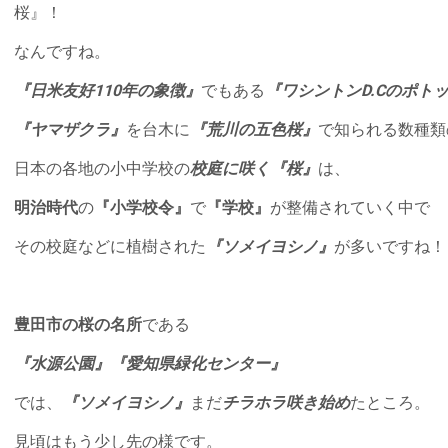
桜』！
なんですね。
『日米友好110年の象徴』
でもある
『ワシントンD.Cのポト
『ヤマザクラ』
を台木に
『荒川の五色桜』
で知られる数種類
日本の各地の小中学校の
校庭に咲く
『
桜』
は、
明治時代
の
『小学校令』
で
『学校』
が整備されていく中で
その校庭などに植樹された
『ソメイヨシノ』
が多いですね！
豊田市の桜の名所
である
『水源公園』『愛知県緑化センター』
では、
『ソメイヨシノ』
まだ
チラホラ咲き始め
たところ。
見頃はもう少し先の様です。