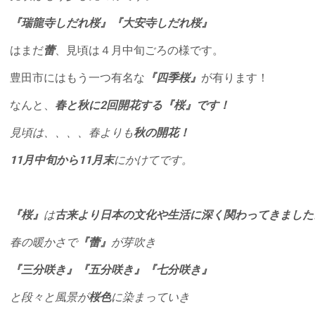
『瑞龍寺しだれ桜』『大安寺しだれ桜』
はまだ
蕾
、見頃は４月中旬ごろの様です。
豊田市にはもう一つ有名な
『四季桜』
が有ります！
なんと、
春と秋に2回開花する『桜』です！
見頃は、、、、春よりも
秋の開花！
11月中旬から11月末
にかけてです。
『桜』
は
古来より日本の文化や生活に深く関わってきました
春の暖かさで
『蕾』
が芽吹き
『三分咲き』『五分咲き』『七分咲き』
と段々と風景が
桜色
に染まっていき