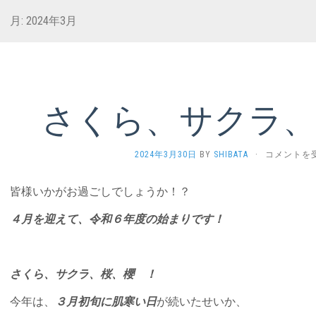
月:
2024年3月
さくら、サクラ、
さ
2024年3月30日
BY
SHIBATA
·
コメントを
く
ら、
皆様いかがお過ごしでしょうか！？
サ
ク
４月を迎えて、令和６年度の始まりです！
ラ、
桜、
櫻 ！
は
さくら、サクラ、桜、櫻 ！
今年は、
３月初旬に肌寒い日
が続いたせいか、