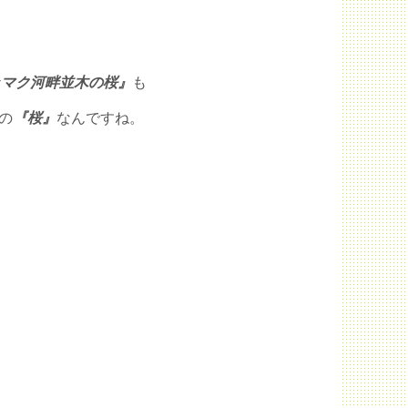
ッマク河畔並木の桜』
も
の
『桜』
なんですね。