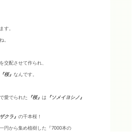
ます。
ね。
を交配させて作られ、
『桜』
なんです。
で愛でられた
『桜』
は
『ソメイヨシノ』
ザクラ』
の千本桜！
一円から集め植樹した『7000本の