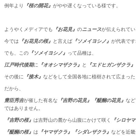
例年より
『桜の開花』
がやや遅くなっている様です。
ようやくメディアでも
『お花見』
の
ニュース
が伝えられてい
今では
『お花見の桜』
と言えば
『ソメイヨシノ』
が代表です
でも、この
『ソメイヨシノ』
って品種は、
江戸時代後期
に
『オオシマザクラ』
と
『エドヒガンザクラ』
その後に
『接木』
などをして全国各地に植樹されて広まった
だから、
豊臣秀吉
が催した有名な
『吉野の花見』
『醍醐の花見』
など
ではありません。
『吉野の桜』
は吉野山の麓から山腹にかけて咲く
『シロヤマ
『醍醐の桜』
は
『ヤマザクラ』
『シダレザクラ』
などを近畿