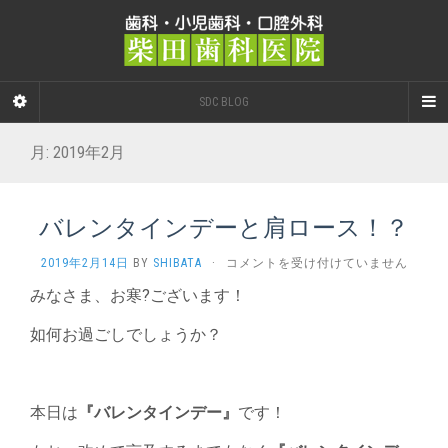
SDC BLOG
月:
2019年2月
バレンタインデーと肩ロース！？
バ
2019年2月14日
BY
SHIBATA
·
コメントを受け付けていません
レ
みなさま、お寒?ございます！
ン
タ
如何お過ごしでしょうか？
イ
ン
デ
ー
本日は
『バレンタインデー』
です！
と
肩