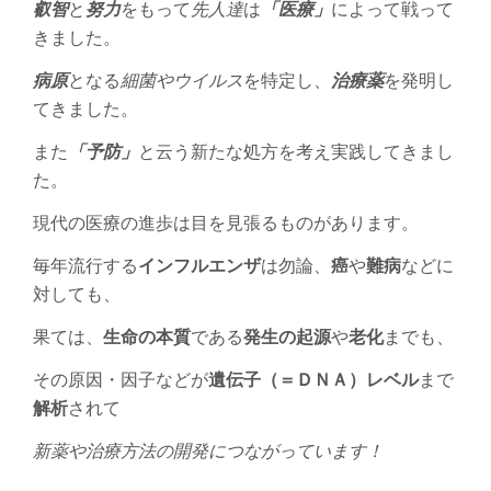
叡智
と
努力
をもって
先人達
は
「医療」
によって戦って
きました。
病原
となる
細菌やウイルス
を特定し、
治療薬
を発明し
てきました。
また
「予防」
と云う新たな処方を考え実践してきまし
た。
現代の医療の進歩は目を見張るものがあります。
毎年流行する
インフルエンザ
は勿論、
癌
や
難病
などに
対しても、
果ては、
生命の本質
である
発生の起源
や
老化
までも、
その原因・因子などが
遺伝子（＝ＤＮＡ）レベル
まで
解析
されて
新薬や治療方法の開発につながっています！