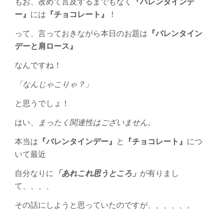
もお、改めて言及するまでもなく
『バレンタインデ
ロ
ー
ー』
には
『チョコレート』
！
ス！？
は
って、言っておきながら本日のお題は
『バレンタイン
デーと肩ロース』
なんですね！
「なんじゃこりゃ？」
と思うでしょ！
はい、
まったく関連性はございません
。
本当は
『バレンタインデー』
と
『チョコレート』
につ
いて最近
自分なりに
「あれこれ思うところ」
が有りまし
て、、、、
その話にしようと思っていたのですが、、、、、。