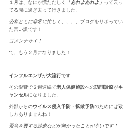
た！
１月は、なにか慌ただしく
「あれよあれよ」
って云っ
は
てる間に過ぎ去って行きました。
公私ともに非常に忙しく
、、、、ブログをサボってい
た言い訳です！
ゴメンナサイ！
で、もう２月になりました！
インフルエンザ
が
大流行
です！
その影響で２週連続で
老人保健施設
への
訪問診療
が
キ
ャンセル
になりました。
外部からの
ウイルス侵入予防
・
拡散予防
のためには致
し方ありませんね！
緊急を要する診療などが無かったことが幸いです！