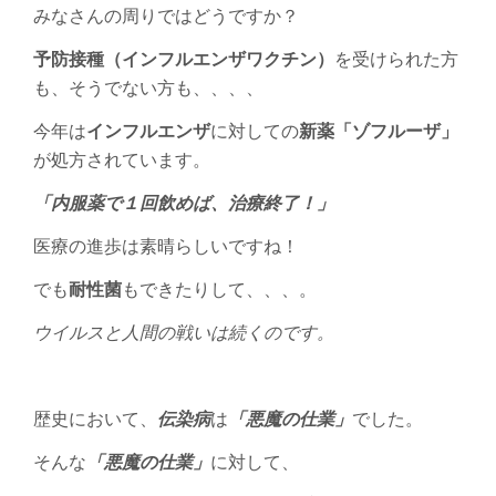
みなさんの周りではどうですか？
予防接種（インフルエンザワクチン）
を受けられた方
も、そうでない方も、、、、
今年は
インフルエンザ
に対しての
新薬「ゾフルーザ」
が処方されています。
「内服薬で１回飲めば、治療終了！」
医療の進歩は素晴らしいですね！
でも
耐性菌
もできたりして、、、。
ウイルスと人間の戦いは続くのです。
歴史において、
伝染病
は
「悪魔の仕業」
でした。
そんな
「悪魔の仕業」
に対して、