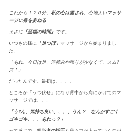
これから１２０分、
私の心は癒され
、心地よい
マッサ
ージに身を委ねる
まさに
『至福の時間』
です。
いつもの様に
「足つぼ」
マッサージから始まりまし
た。
「あれ、今日は足、浮腫みや張りが少なくて、スム?
ズ！」
だったんです。最初は、、、、
ところが「うつ伏せ」になり背中から肩にかけてのマ
ッサージでは、、、
「う?ん、気持ち良い、、、、うん？ なんかすごく
ゴキゴキ、、、あれっ？」
って感じで、
担当者の指圧
も段々力が入っていくのが