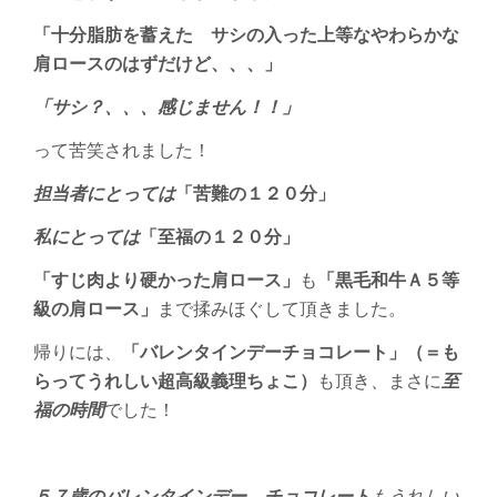
「十分脂肪を蓄えた サシの入った上等なやわらかな
肩ロースのはずだけど、、、」
「サシ？、、、感じません！！」
って苦笑されました！
担当者にとっては
「苦難の１２０分」
私にとっては
「至福の１２０分」
「すじ肉より硬かった肩ロース」
も
「黒毛和牛Ａ５等
級の肩ロース」
まで揉みほぐして頂きました。
帰りには、
「バレンタインデーチョコレート」（＝も
らってうれしい超高級義理ちょこ）
も頂き、まさに
至
福の時間
でした！
５７歳のバレンタインデー
、
チョコレート
もうれしい