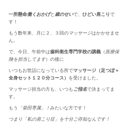
一所懸命
働くおかげ
と
歳のせい
で、
ひどい肩こり
で
す！
もう数年来、月に２、３回の
マッサージ
はかかせませ
ん。
で、今日、午前中は
歯科衛生専門学校の講義
（
医療保
険を担当してます
）の後に
いつもお世話になっている所で
マッサージ（足つぼ＋
全身セット１２０分コース）
を受けました。
マッサージ担当の方も、いつも
ご指名
で決まってま
す。
もう
「柴田専属」！
みたいな方です！
つまり「私の肩こり症」を十分ご存知なんです！