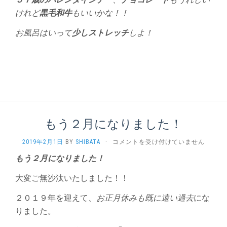
けれど
黒毛和牛
もいいかな！！
お風呂はいって
少しストレッチ
しよ！
もう２月になりました！
も
2019年2月1日
BY
SHIBATA
·
コメントを受け付けていません
う
もう２月になりました！
２
月
大変ご無沙汰いたしました！！
に
な
２０１９年を迎えて、
お正月休みも既に遠い過去
にな
り
ま
りました。
し