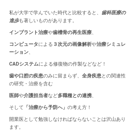
私が大学で学んでいた時代と比較すると、
歯科医療の
進歩
も著しいものがあります。
インプラント治療
や
歯槽骨の再生医療
、
コンピュータ
による
３次元の画像解析
や
治療シミュレ
ーション
、
CADシステム
による修復物の作製などなど！
歯や口腔の疾患
のみに留まらず、
全身疾患
との関連性
の研究・治療を含む
医師
や
介護担当者
など
多職種との連携
、
そして
「治療から予防へ」
の考え方！
開業医として勉強しなければならないことは沢山あり
ます。