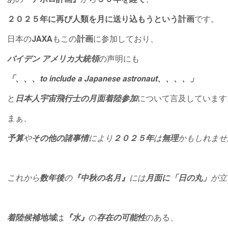
２０２５年に再び人類を月に送り込もうという計画
です。
日本の
JAXA
もこの
計画
に参加しており、
バイデン アメリカ大統領
の声明にも
「、、、to include a Japanese astronaut、、、、」
と
日本人宇宙飛行士の月面着陸参加
について言及しています
まぁ、
予算
や
その他の諸事情
により
２０２５年
は
無理
かもしれませ
これから
数年後
の
『中秋の名月』
には
月面に「日の丸」
が立
着陸候補地域
は
『水』
の
存在の可能性
のある、