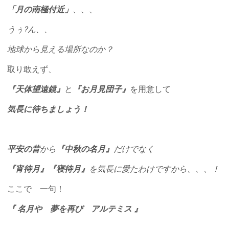
「月の南極付近」
、、、
うぅ?ん、、
地球から見える場所なのか？
取り敢えず、
『天体望遠鏡』
と
『お月見団子』
を用意して
気長に待ちましょう！
平安の昔
から
『中秋の名月』
だけでなく
『宵待月』『寝待月』
を気長に愛たわけですから、、、！
ここで 一句！
『 名月や 夢を再び アルテミス 』