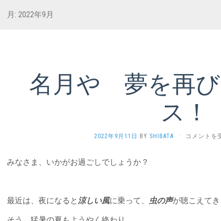
月:
2022年9月
名月や 夢を再び
ス！
名
2022年9月11日
BY
SHIBATA
·
コメントを
月
や
みなさま、いかがお過ごしでしょうか？
夢
を
再
び
最近は、夜になると
涼しい風
に乗って、
虫の声
が聴こえてき
ア
ル
そう、猛暑の夏もようやく終わり
テ