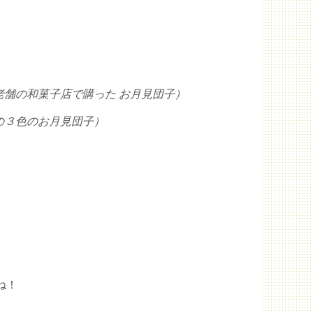
老舗の和菓子店で購った お月見団子
）
の３色のお月見団子）
ね！