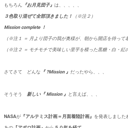
もちろん
『お月見団子』
は、、、、、
３色取り混ぜて全部頂きました！
（※注２
）
Mission complete ！
（※注１ ＝ 月より団子の我が奥様が、朝から開店を待って
（※注２ ＝ モチモチで美味しい里芋を模った黒糖・白・紅
さてさて どんな
『 ?Mission 』
だったやら、、、
そうそう
新しい『 Mission 』
と言えば、、、
NASA
が
『アルテミス計画＝月面着陸計画』
を発表しました
あの
『アポロ計画』
から
５０年を経て
、