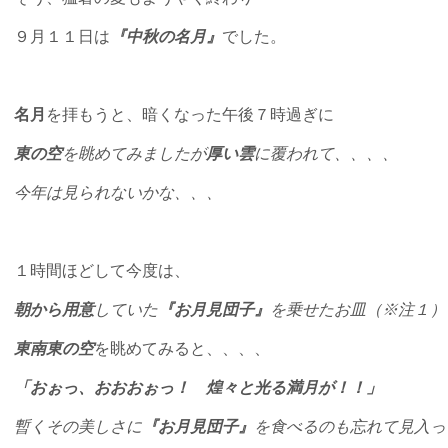
ミ
９月１１日は
『中秋の名月』
でした。
ス！
は
名月
を拝もうと、暗くなった午後７時過ぎに
東の空
を眺めてみましたが
厚い雲
に覆われて、、、、
今年は見られないかな、、、
１時間ほどして今度は、
朝から用意
していた
『お月見団子』
を乗せたお皿（※注１）
東南東の空
を眺めてみると、、、、
「おぉっ、おおおぉっ！ 煌々と光る満月が！！」
暫くその美しさに
『お月見団子』
を食べるのも忘れて見入っ