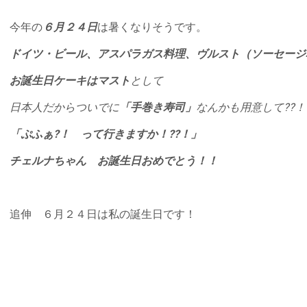
今年の
６月２４日
は暑くなりそうです。
ドイツ・ビール、アスパラガス料理、ヴルスト（ソーセージ
お誕生日ケーキはマスト
として
日本人だからついでに
「手巻き寿司」
なんかも用意して??！
「ぷふぁ?！ って行きますか！??！」
チェルナちゃん お誕生日おめでとう！！
追伸 ６月２４日は私の誕生日です！