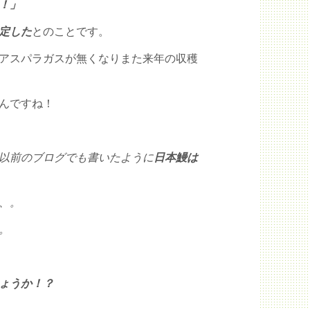
！」
定した
とのことです。
アスパラガスが無くなりまた来年の収穫
んですね！
以前のブログでも書いたように
日本鰻は
、。
。
ょうか！？