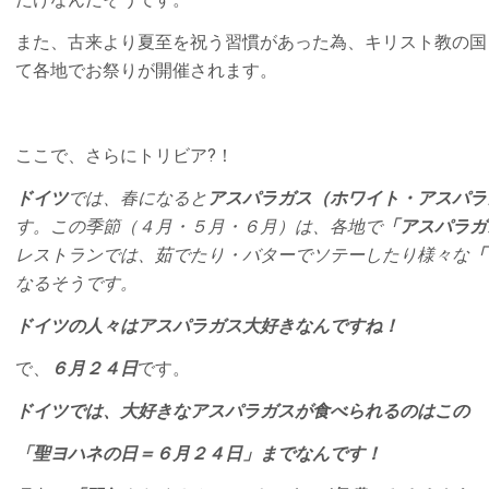
また、古来より夏至を祝う習慣があった為、キリスト教の国
て各地でお祭りが開催されます。
ここで、さらにトリビア?！
ドイツ
では、春になると
アスパラガス（ホワイト・アスパラ
す。この季節（４月・５月・６月）は、各地で
「アスパラガ
レストランでは、茹でたり・バターでソテーしたり様々な
「
なるそうです。
ドイツの人々はアスパラガス大好きなんですね！
で、
６月２４日
です。
ドイツでは、大好きなアスパラガスが食べられるのはこの
「聖ヨハネの日＝６月２４日」までなんです！