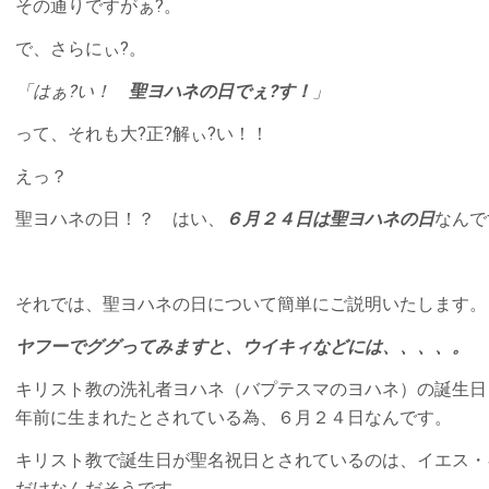
その通りですがぁ?。
で、さらにぃ?。
「はぁ?い！
聖ヨハネの日でぇ?す！
」
って、それも大?正?解ぃ?い！！
えっ？
聖ヨハネの日！？ はい、
６月２４日は聖ヨハネの日
なんで
それでは、聖ヨハネの日について簡単にご説明いたします。
ヤフーでググってみますと、ウイキィなどには、、、、。
キリスト教の洗礼者ヨハネ（バプテスマのヨハネ）の誕生日
年前に生まれたとされている為、６月２４日なんです。
キリスト教で誕生日が聖名祝日とされているのは、イエス・
だけなんだそうです。