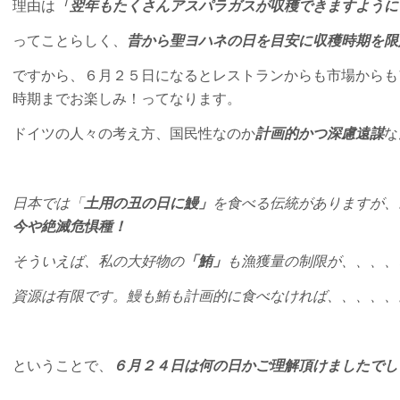
理由は
「翌年もたくさんアスパラガスが収穫できますように
ってことらしく、
昔から聖ヨハネの日を目安に収穫時期を限
ですから、６月２５日になるとレストランからも市場からも
時期までお楽しみ！ってなります。
ドイツの人々の考え方、国民性なのか
計画的かつ深慮遠謀
な
日本では「
土用の丑の日に鰻」
を食べる伝統がありますが、
今や絶滅危惧種！
そういえば、私の大好物の
「鮪」
も漁獲量の制限が、、、、
資源は有限です。鰻も鮪も計画的に食べなければ、、、、、
ということで、
６月２４日は何の日かご理解頂けましたでし