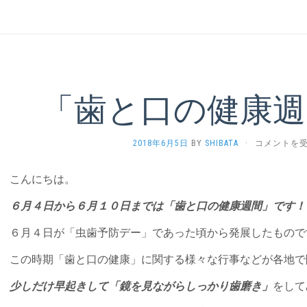
「歯と口の健康週
「歯
2018年6月5日
BY
SHIBATA
·
コメントを
と
口
こんにちは。
の
健
６月４日から６月１０日までは「歯と口の健康週間」です！
康
週
６月４日が「虫歯予防デー」であった頃から発展したもので
間」
で
この時期「歯と口の健康」に関する様々な行事などが各地で
す！
は
少しだけ早起きして「鏡を見ながらしっかり歯磨き」
をして