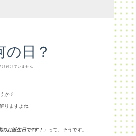
何の日？
受け付けていません
うか？
解りますよね！
歳のお誕生日で?す！
」
って、そうです。