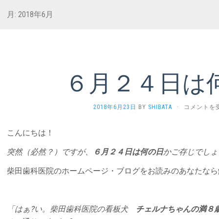
月:
2018年6月
６月２４日は
６
2018年6月23日
BY
SHIBATA
·
コメントを
月
２
こんにちは！
４
日
突然（必然？）ですが、
６月２４日は何の日
かご存じでしょ
は
何
柴田歯科医院のホームページ・ブログをお読みのあなたなら
の
日？
は
「はぁ?い。柴田歯科医院の看板犬
チェルナちゃんの満８