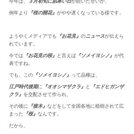
今年は、
３月初旬に肌寒い日
が続いたせいか、
例年より
『桜の開花』
がやや遅くなっている様です。
ようやくメディアでも
『お花見』
の
ニュース
が伝えら
れています。
今では
『お花見の桜』
と言えば
『ソメイヨシノ』
が代
表ですね。
でも、この
『ソメイヨシノ』
って品種は、
江戸時代後期
に
『オオシマザクラ』
と
『エドヒガンザ
クラ』
を交配させて作られ、
その後に
『接木』
などをして全国各地に植樹されて広
まった
『桜』
なんです。
だから、