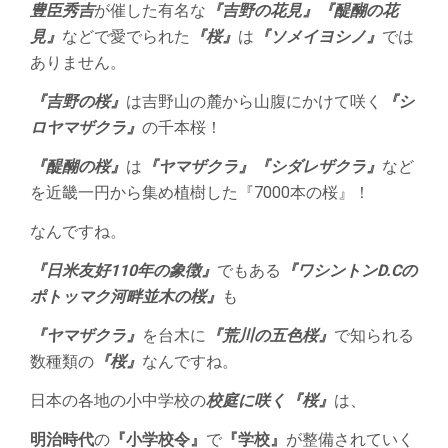
豊臣秀吉
が催した有名な
『吉野の花見』
『醍醐の花
見』
などで愛でられた
『桜』
は
『ソメイヨシノ』
では
ありません。
『吉野の桜』
は吉野山の麓から山腹にかけて咲く
『シ
ロヤマザクラ』
の千本桜！
『醍醐の桜』
は
『ヤマザクラ』
『シダレザクラ』
など
を近畿一円から集め植樹した『7000本の桜』！
なんですね。
『日米友好110年の象徴』
でもある
『ワシントンD.Cの
ポトッマク河畔並木の桜』
も
『ヤマザクラ』
を台木に
『荒川の五色桜』
で知られる
数種類の
『桜』
なんですね。
日本の各地の小中学校の
校庭に咲く
『
桜』
は、
明治時代
の
『小学校令』
で
『学校』
が整備されていく