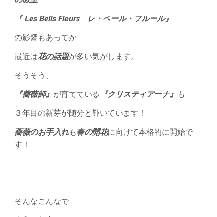
『 Les Bells Fleurs レ・ベール・フルール』
の影響もあってか
最近は
花の話題
が多い気がします。
そうそう、
『薔薇師』
が育てている
『クリスティアーナ』
も
３年目の新芽が随分と輝いています！
薔薇のお手入れ
も
春の開花
に向けて本格的に開始で
す！
そんなこんなで