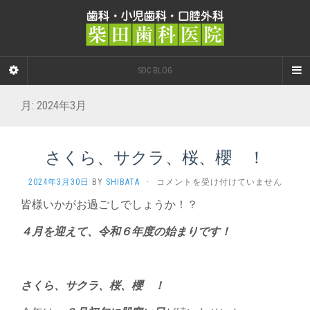
SDC BLOG
月:
2024年3月
さくら、サクラ、桜、櫻 ！
さ
2024年3月30日
BY
SHIBATA
·
コメントを受け付けていません
く
皆様いかがお過ごしでしょうか！？
ら、
サ
４月を迎えて、令和６年度の始まりです！
ク
ラ、
桜、
櫻 ！
さくら、サクラ、桜、櫻 ！
は