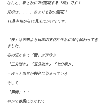
なんと、
春と秋に2回開花する『桜』です！
見頃は、、、、春よりも
秋の開花！
11月中旬から11月末
にかけてです。
『桜』
は
古来より日本の文化や生活に深く関わってき
ました
。
春の暖かさで
『蕾』
が芽吹き
『三分咲き』『五分咲き』『七分咲き』
と段々と風景が
桜色
に染まっていき
そして
『満開』
！！
やがて
春風
に吹かれて