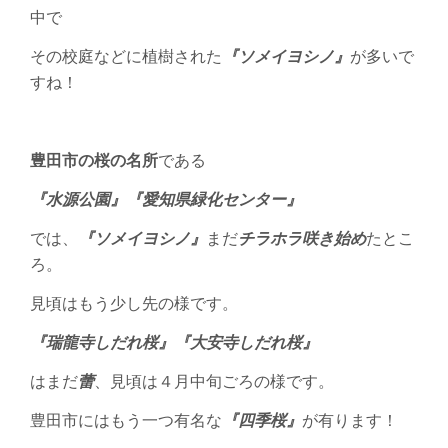
中で
その校庭などに植樹された
『ソメイヨシノ』
が多いで
すね！
豊田市の桜の名所
である
『水源公園』『愛知県緑化センター』
では、
『ソメイヨシノ』
まだ
チラホラ咲き始め
たとこ
ろ。
見頃はもう少し先の様です。
『瑞龍寺しだれ桜』『大安寺しだれ桜』
はまだ
蕾
、見頃は４月中旬ごろの様です。
豊田市にはもう一つ有名な
『四季桜』
が有ります！