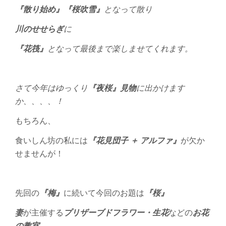
『散り始め』『桜吹雪』
となって散り
川のせせらぎ
に
『花筏』
となって最後まで楽しませてくれます。
さて今年はゆっくり
『夜桜』見物
に出かけます
か、、、、！
もちろん、
食いしん坊の私には
『花見団子 ＋ アルファ』
が欠か
せませんが！
先回の
『梅』
に続いて今回のお題は
『桜』
妻
が主催する
プリザーブドフラワー・生花
などの
お花
の教室