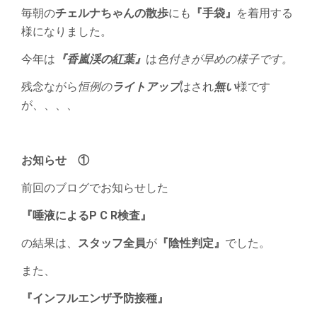
あ
毎朝の
チェルナちゃんの散歩
にも
『手袋』
を着用する
り
様になりました。
ま
す！
今年は
『香嵐渓の紅葉』
は
色付きが早めの様子です。
は
残念ながら
恒例の
ライトアップ
はされ
無い
様です
が、、、、
お知らせ ①
前回のブログでお知らせした
『唾液によるP C R検査』
の結果は、
スタッフ全員
が
『陰性判定』
でした。
また、
『インフルエンザ予防接種』