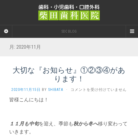
SDC BLOG
月:
2020年11月
大切な『お知らせ』①②③④があ
ります！
大
2020年11月15日
BY
SHIBATA
·
コメントを受け付けていません
切
皆様こんにちは！
な
『お
知
ら
１１月も中旬
を迎え、季節も
秋から冬へ
移り変わって
せ』
①②③④
いきます。
が