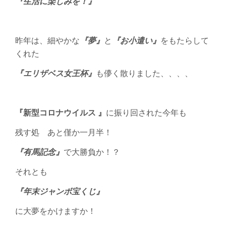
『生活に楽しみを！』
昨年は、細やかな
『夢』
と
『お小遣い』
をもたらして
くれた
『エリザベス女王杯』
も儚く散りました、、、、
『新型コロナウイルス 』
に振り回された今年も
残す処 あと僅か一月半！
『有馬記念』
で大勝負か！？
それとも
『年末ジャンボ宝くじ』
に大夢をかけますか！