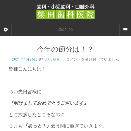
SDC BLOG
今年の節分は！？
今
2021年1月26日
BY
SHIBATA
·
コメントを受け付けていません
年
皆様こんにちは！
の
節
分
は！？
つい先日皆様に
は
『明けましておめでとうございます』
とご挨拶したところなのに
１月も
『あっと！』
云う間に過ぎていきます。