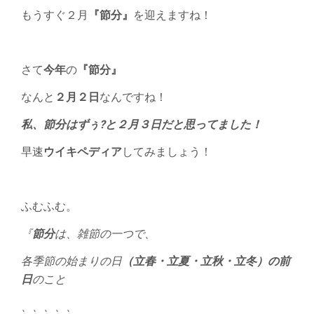
もうすぐ２月
『節分』
を迎えますね！
さて
今年
の
『節分』
なんと
２月２日
なんですね！
私、節分はずぅ?と２月３日だと思ってました！
早速
ウイキペディア
してみましょう！
ふむふむ。
『
節分
は、雑節の一つで、
各季節の始まりの日
（立春・立夏・立秋・立冬）の前
日
のこと
、、、、、