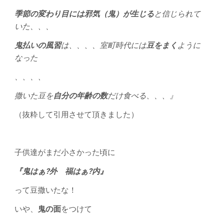
季節の変わり目には邪気（鬼）が生じる
と信じられて
いた、、、
鬼払いの風習
は、、、、室町時代には
豆をまく
ように
なった
、、、、
撒いた豆を
自分の年齢の数
だけ食べる、、、』
（抜粋して引用させて頂きました）
子供達がまだ小さかった頃に
『鬼はぁ?外 福はぁ?内』
って豆撒いたな！
いや、
鬼の面
をつけて