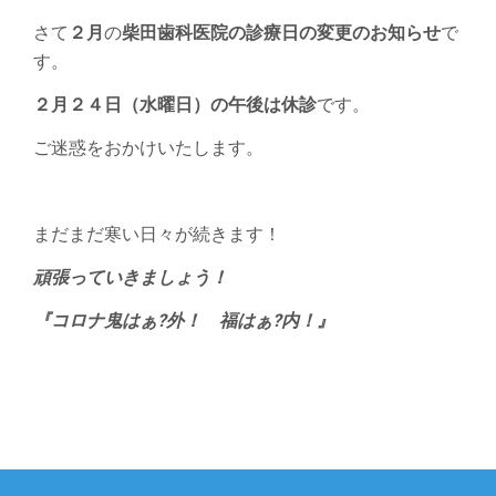
さて
２月
の
柴田歯科医院の診療日の変更のお知らせ
で
す。
２月２４日（水曜日）の午後は休診
です。
ご迷惑をおかけいたします。
まだまだ寒い日々が続きます！
頑張っていきましょう！
『コロナ鬼はぁ?外！ 福はぁ?内！』
投