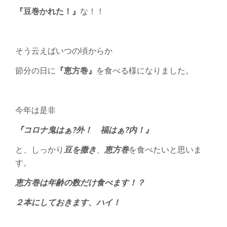
『豆巻かれた！』
な！！
そう云えばいつの頃からか
節分の日に
『恵方巻』
を食べる様になりました。
今年は是非
『コロナ鬼はぁ?外！ 福はぁ?内！』
と、しっかり
豆を撒き
、
恵方巻
を食べたいと思いま
す。
恵方巻は年齢の数だけ食べます！？
２本にしておきます、ハイ！